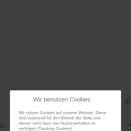
Wir benutzen Cookies
VW UP ! MOVE !
Wir nutzen Cookies auf unserer Website. Diese
sind essenziell für den Betrieb der Seite und
dienen nicht dazu das Nutzerverhalten zu
6.480
€
PS,
weiß, Benzin, 98.800 km, 60
verfolgen (Tracking Cookies).
PS, Schaltgetriebe