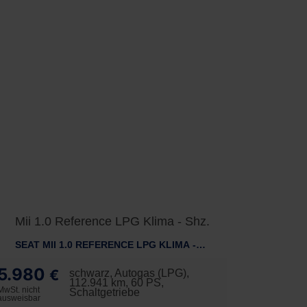
SEAT MII 1.0 REFERENCE LPG KLIMA - SHZ.
5.980
€
schwarz, Autogas (LPG),
112.941 km, 60 PS,
MwSt. nicht
Schaltgetriebe
ausweisbar