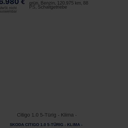
6.980
€
grün, Benzin, 120.975 km, 88
PS, Schaltgetriebe
MwSt. nicht
ausweisbar
SKODA CITIGO 1.0 5-TÜRIG - KLIMA -