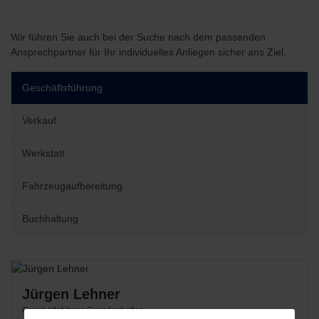
Wir führen Sie auch bei der Suche nach dem passenden
Ansprechpartner für Ihr individuelles Anliegen sicher ans Ziel.
Geschäftsführung
Verkauf
Werkstatt
Fahrzeugaufbereitung
Buchhaltung
Jürgen Lehner
Geschäftsführer, Gesellschafter