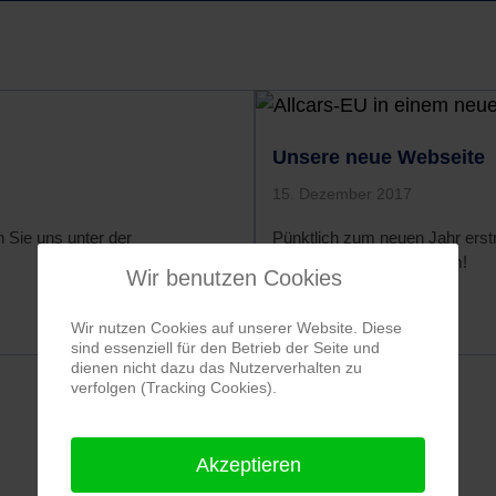
Unsere neue Webseite
15. Dezember 2017
 Sie uns unter der
Pünktlich zum neuen Jahr erst
Schauen Sie sich gern um!
Wir benutzen Cookies
Weiterlesen …
Wir nutzen Cookies auf unserer Website. Diese
sind essenziell für den Betrieb der Seite und
dienen nicht dazu das Nutzerverhalten zu
verfolgen (Tracking Cookies).
Akzeptieren