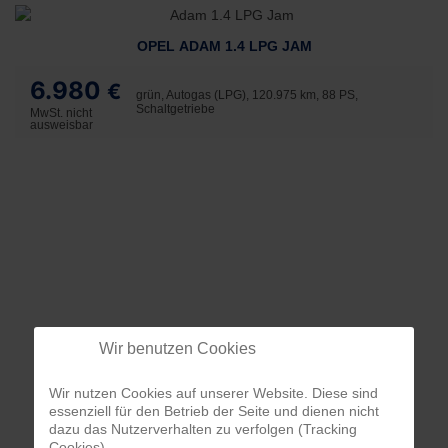
OPEL ADAM 1.4 LPG JAM
6.980
€
grün, Autogas (LPG), 120.975 km, 88 PS,
Schaltgetriebe
MwSt. nicht
ausweisbar
Wir benutzen Cookies
Wir nutzen Cookies auf unserer Website. Diese sind
essenziell für den Betrieb der Seite und dienen nicht
dazu das Nutzerverhalten zu verfolgen (Tracking
Cookies).