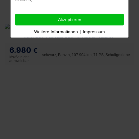
Akzeptieren
Weitere Informationen
|
Impressum
RENAULT TWINGO SCE - 5-TÜRIG - KLIMA -
6.980
€
schwarz, Benzin, 107.904 km, 71 PS, Schaltgetriebe
MwSt. nicht
ausweisbar