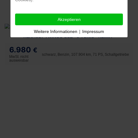
Akzeptieren
Weitere Informationen
|
Impressum
RENAULT TWINGO SCE - 5-TÜRIG - KLIMA -
6.980
€
schwarz, Benzin, 107.904 km, 71 PS, Schaltgetriebe
MwSt. nicht
ausweisbar