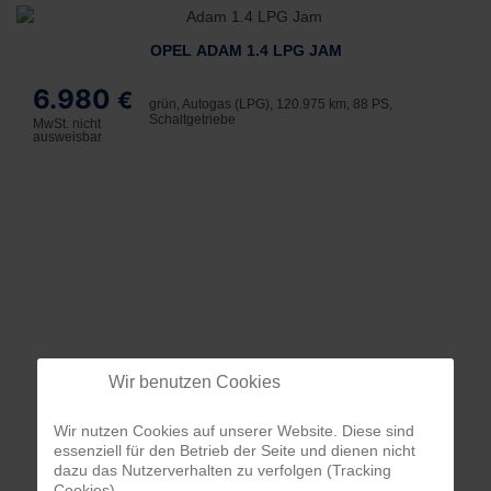
OPEL ADAM 1.4 LPG JAM
6.980
€
grün, Autogas (LPG), 120.975 km, 88 PS,
Schaltgetriebe
MwSt. nicht
ausweisbar
Wir benutzen Cookies
Wir nutzen Cookies auf unserer Website. Diese sind
essenziell für den Betrieb der Seite und dienen nicht
dazu das Nutzerverhalten zu verfolgen (Tracking
Cookies).