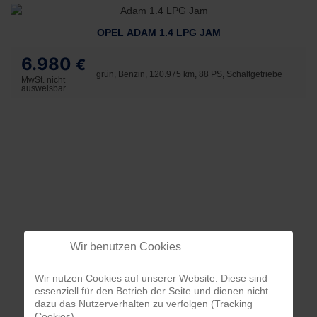
OPEL ADAM 1.4 LPG JAM
6.980
€
grün, Benzin, 120.975 km, 88 PS, Schaltgetriebe
MwSt. nicht
ausweisbar
Wir benutzen Cookies
Wir nutzen Cookies auf unserer Website. Diese sind
essenziell für den Betrieb der Seite und dienen nicht
dazu das Nutzerverhalten zu verfolgen (Tracking
Cookies).