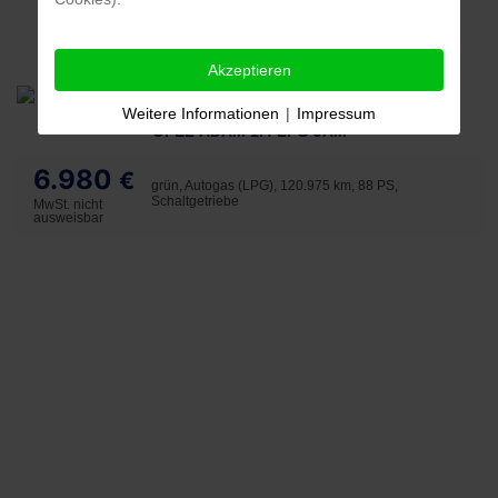
Akzeptieren
Weitere Informationen
|
Impressum
OPEL ADAM 1.4 LPG JAM
6.980
€
grün, Autogas (LPG), 120.975 km, 88 PS,
Schaltgetriebe
MwSt. nicht
ausweisbar