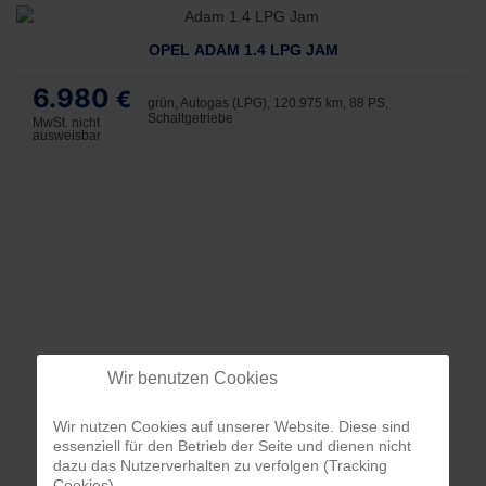
OPEL ADAM 1.4 LPG JAM
6.980
€
grün, Autogas (LPG), 120.975 km, 88 PS,
Schaltgetriebe
MwSt. nicht
ausweisbar
Wir benutzen Cookies
Wir nutzen Cookies auf unserer Website. Diese sind
essenziell für den Betrieb der Seite und dienen nicht
dazu das Nutzerverhalten zu verfolgen (Tracking
Cookies).