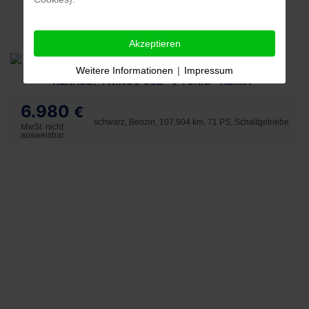
Akzeptieren
Weitere Informationen
|
Impressum
RENAULT TWINGO SCE - 5-TÜRIG - KLIMA -
6.980
€
schwarz, Benzin, 107.904 km, 71 PS, Schaltgetriebe
MwSt. nicht
ausweisbar