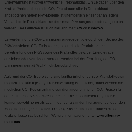
Erderwärmung hauptverantwortliche Treibhausgas. Ein Leitfaden über den
Kraftstoffverbrauch und die CO₂-Emissionen aller in Deutschland
angebotenen neuen Pkw-Modelle ist unentgeltlich einsehbar an jedem
Verkaufsort in Deutschland, an dem neue Pkw ausgestellt oder angeboten
werden. Der Leitfaden ist auch hier abrufbar:
www.dat.de/co2/
Es werden nur die CO₂-Emissionen angegeben, die durch den Betrieb des
PKW entstehen. CO₂-Emissionen, die durch die Produktion und
Bereitstellung des PKW sowie des Kraftstoffes bzw. der Energieträger
entstehen oder vermieden werden, werden bei der Ermittlung der CO₂-
Emissionen gemäß WLTP nicht berücksichtigt.
Aufgrund der CO₂-Bepreisung sind künftig Erhöhungen der Kraftstoffkosten
möglich. Die künftige CO₂-Preisentwicklung ist unsicher, daher werden die
möglichen CO₂-Kosten anhand von drei angenommenen CO₂-Preisen für
den Zeitraum 2025 bis 2035 berechnet. Die tatsächlichen CO₂-Preise
können sowohl höher als auch niedriger als in den hier zugrundeliegenden
Modellrechnungen ausfallen. Die CO₂-Kosten sind beim Tanken mit den
Kraftstoffkosten zu bezahlen. Weitere Informationen unter
www.alternativ-
mobil.info
.