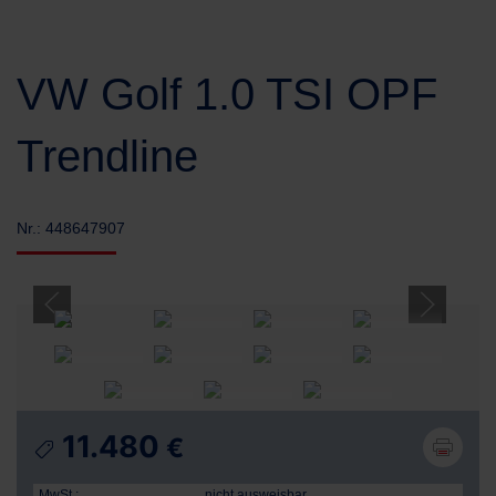
VW Golf 1.0 TSI OPF
Trendline
Nr.: 448647907
11.480
€
MwSt.:
nicht ausweisbar