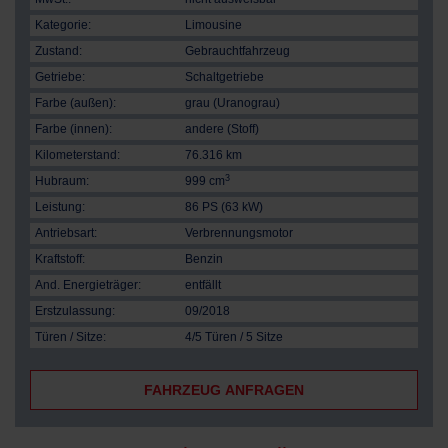
Kategorie:
Limousine
Zustand:
Gebrauchtfahrzeug
Getriebe:
Schaltgetriebe
Farbe (außen):
grau (Uranograu)
Farbe (innen):
andere (Stoff)
Kilometerstand:
76.316 km
3
Hubraum:
999 cm
Leistung:
86 PS (63 kW)
Antriebsart:
Verbrennungsmotor
Kraftstoff:
Benzin
And. Energieträger:
entfällt
Erstzulassung:
09/2018
Türen / Sitze:
4/5 Türen / 5 Sitze
FAHRZEUG ANFRAGEN