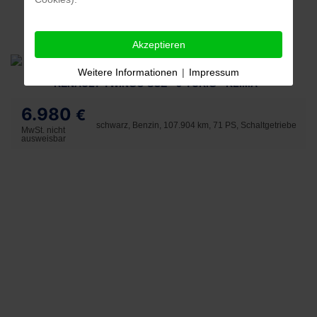
Akzeptieren
Weitere Informationen
|
Impressum
RENAULT TWINGO SCE - 5-TÜRIG - KLIMA -
6.980
€
schwarz, Benzin, 107.904 km, 71 PS, Schaltgetriebe
MwSt. nicht
ausweisbar