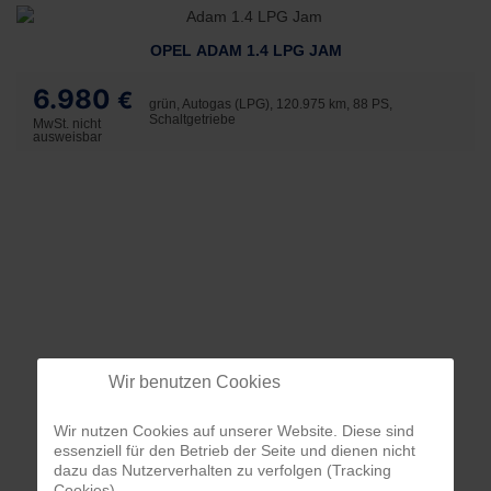
OPEL ADAM 1.4 LPG JAM
6.980
€
grün, Autogas (LPG), 120.975 km, 88 PS,
Schaltgetriebe
MwSt. nicht
ausweisbar
Wir benutzen Cookies
Wir nutzen Cookies auf unserer Website. Diese sind
essenziell für den Betrieb der Seite und dienen nicht
dazu das Nutzerverhalten zu verfolgen (Tracking
Cookies).