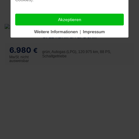
Akzeptieren
Weitere Informationen
|
Impressum
OPEL ADAM 1.4 LPG JAM
6.980
€
grün, Autogas (LPG), 120.975 km, 88 PS,
Schaltgetriebe
MwSt. nicht
ausweisbar