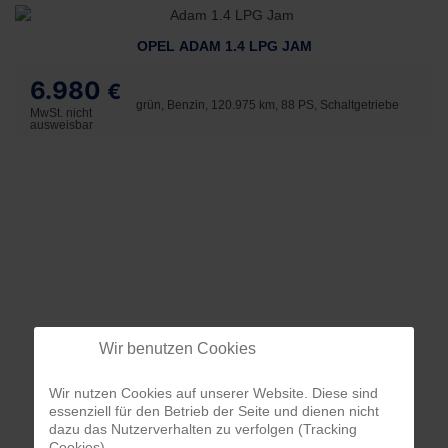
OPEL ADAM 1.4 LPG JAM
6.980
€
grün, Benzin, 120.975 km, 88 PS, Schaltgetriebe
MwSt. nicht
ausweisbar
Wir benutzen Cookies
Wir nutzen Cookies auf unserer Website. Diese sind
essenziell für den Betrieb der Seite und dienen nicht
dazu das Nutzerverhalten zu verfolgen (Tracking
Cookies).