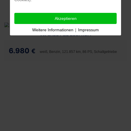
Akzeptieren
Weitere Informationen
|
Impressum
VW CADDY 1.2 ECOPROFI
6.980
€
weiß, Benzin, 121.857 km, 86 PS, Schaltgetriebe