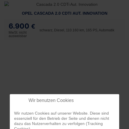
OPEL CASCADA 2.0 CDTI AUT. INNOVATION
6.900
€
schwarz, Diesel, 110.160 km, 165 PS, Automatik
MwSt. nicht
ausweisbar
Wir benutzen Cookies
Wir nutzen Cookies auf unserer Website. Diese sind
essenziell für den Betrieb der Seite und dienen nicht
dazu das Nutzerverhalten zu verfolgen (Tracking
Cookies).