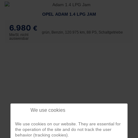
OPEL ADAM 1.4 LPG JAM
6.980
€
grün, Benzin, 120.975 km, 88 PS, Schaltgetriebe
MwSt. nicht
ausweisbar
We use cookies
We use cookies on our website. They are essential for
the operation of the site and do not track the user
behavior (tracking cookies).