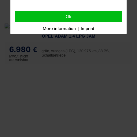
Ok
More information
|
Imprint
OPEL ADAM 1.4 LPG JAM
6.980
€
grün, Autogas (LPG), 120.975 km, 88 PS,
Schaltgetriebe
MwSt. nicht
ausweisbar