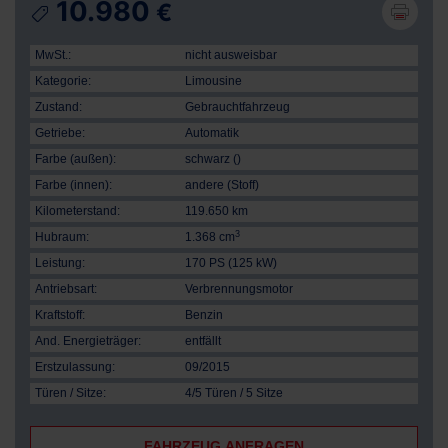
10.980
€
MwSt.:
nicht ausweisbar
Kategorie:
Limousine
Zustand:
Gebrauchtfahrzeug
Getriebe:
Automatik
Farbe (außen):
schwarz ()
Farbe (innen):
andere (Stoff)
Kilometerstand:
119.650 km
3
Hubraum:
1.368 cm
Leistung:
170 PS (125 kW)
Antriebsart:
Verbrennungsmotor
Kraftstoff:
Benzin
And. Energieträger:
entfällt
Erstzulassung:
09/2015
Türen / Sitze:
4/5 Türen / 5 Sitze
FAHRZEUG ANFRAGEN