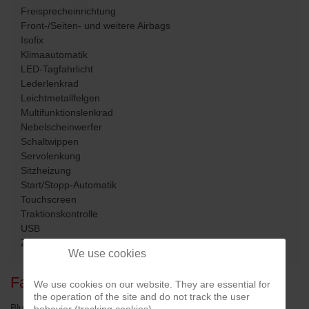
Freisprecheinrichtung
Front-/Seiten- und weitere Airbags
Isofix
Klimaautomatik
LED-Tagfahrlicht
Lederlenkrad
Leichtmetallfelgen
Multifunktionslenkrad
Nebelscheinwerfer
Schaltwippen
Servolenkung
Sitzheizung
Start/Stopp-Automatik
Touchscreen
Traktionskontrolle
USB
Zentralverriegelung
We use cookies
Fahrzeug­beschreibung
We use cookies on our website. They are essential for
the operation of the site and do not track the user
Bluetooth Audio-Streaming,anthrazit,3.