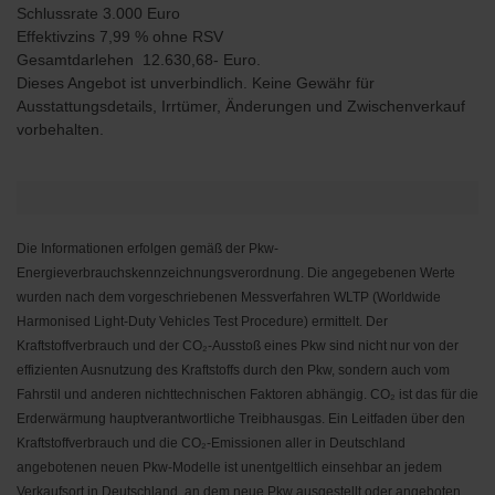
Schlussrate 3.000 Euro
Effektivzins 7,99 % ohne RSV
Gesamtdarlehen 12.630,68- Euro.
Dieses Angebot ist unverbindlich. Keine Gewähr für
Ausstattungsdetails, Irrtümer, Änderungen und Zwischenverkauf
vorbehalten.
Die Informationen erfolgen gemäß der Pkw-
Energieverbrauchskennzeichnungsverordnung. Die angegebenen Werte
wurden nach dem vorgeschriebenen Messverfahren WLTP (Worldwide
Harmonised Light-Duty Vehicles Test Procedure) ermittelt. Der
Kraftstoffverbrauch und der CO₂-Ausstoß eines Pkw sind nicht nur von der
effizienten Ausnutzung des Kraftstoffs durch den Pkw, sondern auch vom
Fahrstil und anderen nichttechnischen Faktoren abhängig. CO₂ ist das für die
Erderwärmung hauptverantwortliche Treibhausgas. Ein Leitfaden über den
Kraftstoffverbrauch und die CO₂-Emissionen aller in Deutschland
angebotenen neuen Pkw-Modelle ist unentgeltlich einsehbar an jedem
Verkaufsort in Deutschland, an dem neue Pkw ausgestellt oder angeboten