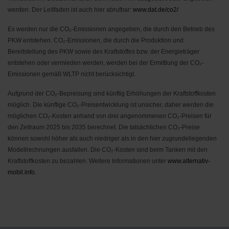
werden. Der Leitfaden ist auch hier abrufbar:
www.dat.de/co2/
Es werden nur die CO₂-Emissionen angegeben, die durch den Betrieb des
PKW entstehen. CO₂-Emissionen, die durch die Produktion und
Bereitstellung des PKW sowie des Kraftstoffes bzw. der Energieträger
entstehen oder vermieden werden, werden bei der Ermittlung der CO₂-
Emissionen gemäß WLTP nicht berücksichtigt.
Aufgrund der CO₂-Bepreisung sind künftig Erhöhungen der Kraftstoffkosten
möglich. Die künftige CO₂-Preisentwicklung ist unsicher, daher werden die
möglichen CO₂-Kosten anhand von drei angenommenen CO₂-Preisen für
den Zeitraum 2025 bis 2035 berechnet. Die tatsächlichen CO₂-Preise
können sowohl höher als auch niedriger als in den hier zugrundeliegenden
Modellrechnungen ausfallen. Die CO₂-Kosten sind beim Tanken mit den
Kraftstoffkosten zu bezahlen. Weitere Informationen unter
www.alternativ-
mobil.info
.