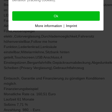
behavior (tracking cookies).
Bremsleuchte,Außentemperaturanzeige,Bremsassistent,Kopfstützen
im Fonds,Rückleuchten
LED,Sonnenblende,Beifahrerairbag,Fenster-/Kopfairbags im
Ok
Fond,Fenster-/Kopfairbags vorne,Seitenairbags vorne,8
Airbags,Schaltwippen,abgedunkelte Scheiben im
More information
|
Imprint
Fond,Außenspiegel
elektr.,Colorverglasung,Durchlademoeglichkeit,Fahrersitz
höhenverstellbar,Follow me home
Funktion,Lederlenkrad,Lenksäule
einstellbar,Mittelarmlehne,Sitzbank hinten
geteilt,Touchscreen,USB Anschluss,4
Einstiegstüren,Berganfahrhilfe,Gepäckraumabdeckung,Abgedunkelt
Scheiben (Privacy Verglasung),Gebrauchtfahrzeug
Eintausch, Garantie und Finanzierung zu günstigen Konditionen
möglich.
Finanzierungsbeispiel
Monatliche Rate ca. 160,51 Euro
Laufzeit 61 Monate
Sollzins 7,71 %
Anzahlung 980, - Euro