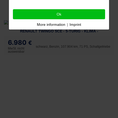
Ok
More information
|
Imprint
RENAULT TWINGO SCE - 5-TÜRIG - KLIMA -
6.980
€
schwarz, Benzin, 107.904 km, 71 PS, Schaltgetriebe
MwSt. nicht
ausweisbar