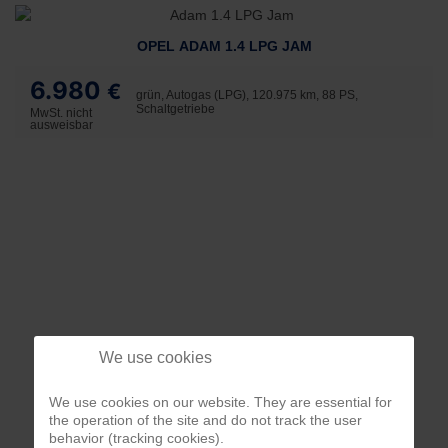
OPEL ADAM 1.4 LPG JAM
6.980
€
grün, Autogas (LPG), 120.975 km, 88 PS,
Schaltgetriebe
MwSt. nicht
ausweisbar
We use cookies
We use cookies on our website. They are essential for
the operation of the site and do not track the user
behavior (tracking cookies).