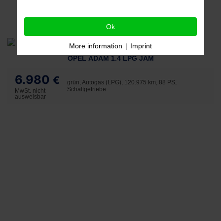
Ok
More information
|
Imprint
OPEL ADAM 1.4 LPG JAM
6.980
€
grün, Autogas (LPG), 120.975 km, 88 PS,
Schaltgetriebe
MwSt. nicht
ausweisbar