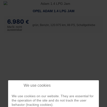
OPEL ADAM 1.4 LPG JAM
6.980
€
grün, Benzin, 120.975 km, 88 PS, Schaltgetriebe
MwSt. nicht
ausweisbar
We use cookies
We use cookies on our website. They are essential for
the operation of the site and do not track the user
behavior (tracking cookies).