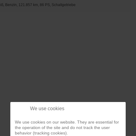
iß, Benzin, 121.857 km, 86 PS, Schaltgetriebe
We use cookies
We use cookies on our website. They are essential for
the operation of the site and do not track the user
behavior (tracking cookies).