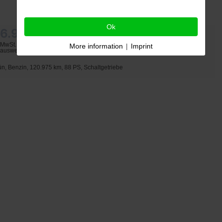
OPEL ADAM 1.4 LPG JAM
Ok
6.980
€
MwSt. nicht
More information
|
Imprint
ausweisbar
ün, Benzin, 120.975 km, 88 PS, Schaltgetriebe