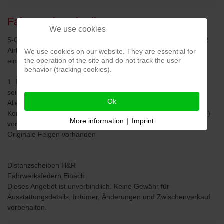
Fahrzeug­beschreibung
We use cookies
5-Gang Getriebe,Scheckheft,3. Bremsleuchte,Beifahrerairbag,2
Airbags,Außenspiegel elektr.,Lederlenkrad,Lenksäule
We use cookies on our website. They are essential for
the operation of the site and do not track the user
einstellbar,Gebrauchtfahrzeug
behavior (tracking cookies).
1. Besitzer (geb. 1953) hatte den Wagen von 1997-2018 in
seinem Besitz
Ok
Alle Hauptuntersuchungsberichte (TÜV) seit 2000 vorhanden
Komplette Historie (sämtliche Werkstatt-& Ersatzteilrechnungen)
More information
|
Imprint
vorhanden
Originale Felgen vorhanden
Distanzscheiben H&R
Fahrwerksfedern Eibach
Dieses Angebot ist unverbindlich. Keine Gewähr für
Ausstattungsdetails, Irrtümer, Änderungen und Zwischenverkauf
vorbehalten.