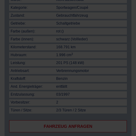
Kategorie:
Sportwagen/Coupé
Zustand:
Gebrauchtfahrzeug
Getriebe:
Schaltgetriebe
Farbe (außen):
rot ()
Farbe (innen):
schwarz (Vollleder)
Kilometerstand:
168.791 km
3
Hubraum:
1.996 cm
Leistung:
201 PS (148 kW)
Antriebsart:
Verbrennungsmotor
Kraftstoff:
Benzin
And. Energieträger:
entfällt
Erstzulassung:
03/1997
Vorbesitzer:
2
Türen / Sitze:
2/3 Türen / 2 Sitze
FAHRZEUG ANFRAGEN