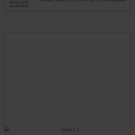
schwarz, Diesel, 120.216 km, 120 PS, Schaltgetriebe
MwSt. nicht
ausweisbar