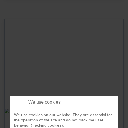
We use cookies
We use cookies on our website. They are essential for
the operation of the site and do not track the user
RENAULT TWINGO SCE - 5-TÜRIG - KLIMA -
behavior (tracking cookies).