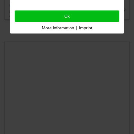
6.980
€
schwarz, Benzin, 107.904 km, 71 PS, Schaltgetriebe
MwSt. nicht
ausweisbar
Ok
More information
|
Imprint