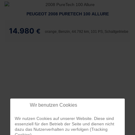
PEUGEOT 2008 PURETECH 100 ALLURE
14.980
€
orange, Benzin, 44.792 km, 101 PS, Schaltgetriebe
Wir benutzen Cookies
Wir nutzen Cookies auf unserer Website. Diese sind
essenziell für den Betrieb der Seite und dienen nicht
dazu das Nutzerverhalten zu verfolgen (Tracking
Cookies).