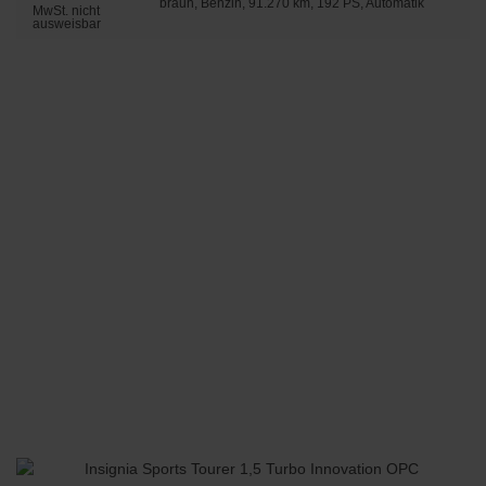
braun, Benzin, 91.270 km, 192 PS, Automatik
MwSt. nicht
ausweisbar