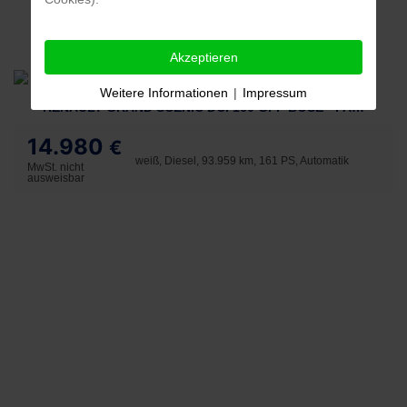
Akzeptieren
Weitere Informationen
|
Impressum
RENAULT GRAND SCENIC DCI 160 GPF BOSE - PANORAMA
14.980
€
weiß, Diesel, 93.959 km, 161 PS, Automatik
MwSt. nicht
ausweisbar